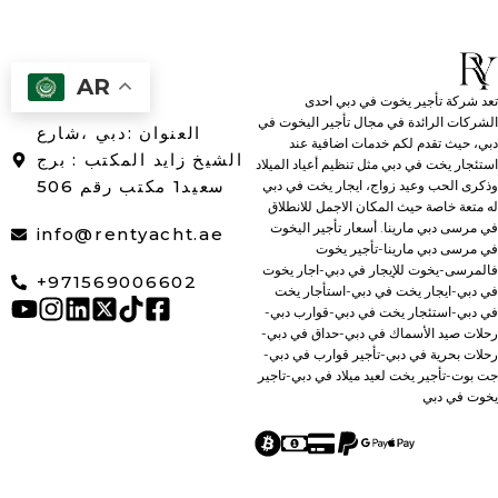
AR
تعد شركة تأجير يخوت في دبي احدى
الشركات الرائدة في مجال تأجير اليخوت في
العنوان :دبي ،شارع
دبي، حيث تقدم لكم خدمات اضافية عند
الشيخ زايد المكتب : برج
استئجار يخت في دبي مثل تنظيم أعياد الميلاد
سعيد1 مكتب رقم 506
وذكرى الحب وعيد زواج، ايجار يخت في دبي
له متعة خاصة حيث المكان الاجمل للانطلاق
في مرسى دبي مارينا. أسعار تأجير اليخوت
info@rentyacht.ae
في مرسى دبي مارينا-تأجير يخوت
فالمرسى-يخوت للإيجار في دبي-اجار يخوت
+971569006602
في دبي-ايجار يخت في دبي-استأجار يخت
في دبي-استئجار يخت في دبي-قوارب دبي-
رحلات صيد الأسماك في دبي-حداق في دبي-
رحلات بحرية في دبي-تأجير قوارب في دبي-
جت بوت-تأجير يخت لعيد ميلاد في دبي-تاجير
يخوت في دبي