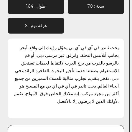
70 : سعة
164 : طول
6 : غرفة نوم
يخت ثاندر في آي في آي بي يحوّل رؤيتك إلى واقع. أبحر
بجانب أتلانتس النخلة، وانزلق عبر مرسى دبي، أو قم
بالرسو بالقرب من برج العرب لالتقاط لحظات تستحق
الإنستغرام. بصفتنا خدمة تأجير اليخوت الفاخرة الرائدة في
دبي، نفخر بتقديم تجارب مثالية للعملاء المميزين من جميع
أنحاء العالم. يخت ثاندر في آي في آي بي مع المسبح هو
أكثر من مجرد مركب، إنه ملاذك الخاص فوق الأمواج، صُمم
لأولئك الذين لا يرضون إلا بالأفضل.