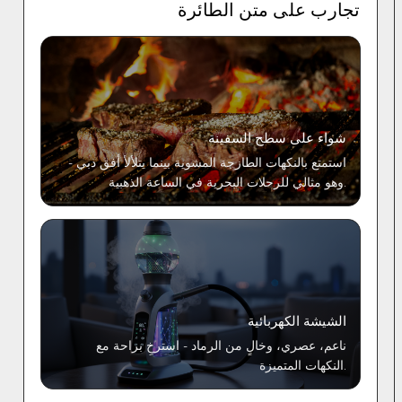
تجارب على متن الطائرة
شواء على سطح السفينة
استمتع بالنكهات الطازجة المشوية بينما يتلألأ أفق دبي -
وهو مثالي للرحلات البحرية في الساعة الذهبية.
الشيشة الكهربائية
ناعم، عصري، وخالٍ من الرماد - استرخِ براحة مع
النكهات المتميزة.