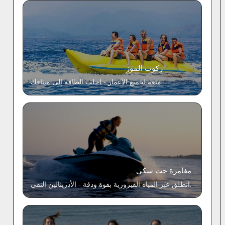
ركوب الموز
متعة لجميع الأعمار - اجلب الطاقة إلى ميثاقك.
مغامرة جت سكي
انطلق عبر المياه الفيروزية بقوة ودقة - الأدرينالين النقي.