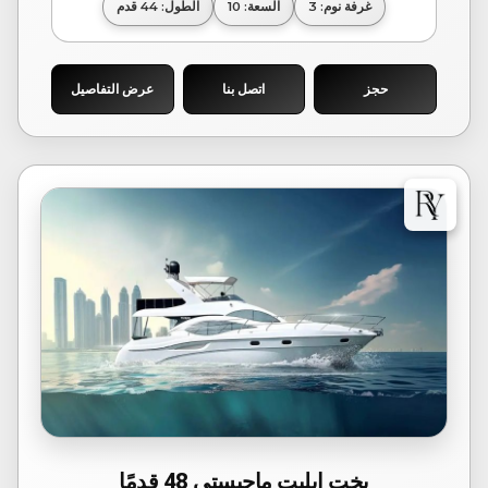
غرفة نوم: 3
السعة: 10
الطول: 44 قدم
حجز
اتصل بنا
عرض التفاصيل
يخت إيليت ماجيستي 48 قدمًا