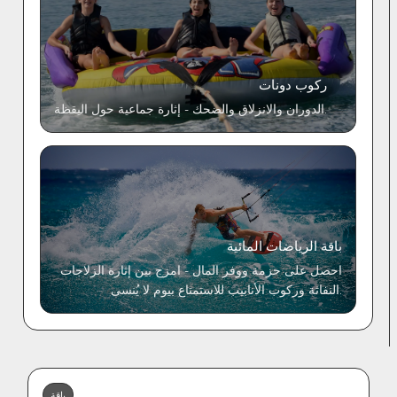
ركوب دونات
الدوران والانزلاق والضحك - إثارة جماعية حول اليقظة.
باقة الرياضات المائية
احصل على حزمة ووفر المال - امزج بين إثارة الزلاجات
النفاثة وركوب الأنابيب للاستمتاع بيوم لا يُنسى.
باقة